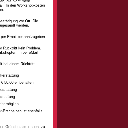
en, die nicht mehr
ail. In den Workshopkosten
en.
estätigung vor Ort. Die
zugesandt werden.
er per Email bekanntzugeben.
r Rücktritt kein Problem.
rkshoptermin per eMail
t bei einem Rücktritt
kerstattung
€ 50,00 einbehalten
erstattung
rstattung
ehr möglich
-Erscheinen ist ebenfalls
chen Gründen abzusagen, zu