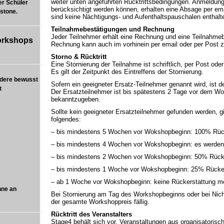
weiter unten angeführten Rücktrittsbedingungen. Anmeldung
er Schüler
berücksichtigt werden können, erhalten eine Absage per em
stone.
sind keine Nächtigungs- und Aufenthaltspauschalen enthalt
Teilnahmebestätigungen und Rechnung
Jeder Teilnehmer erhält eine Rechnung und eine Teilnahmeb
orkshops
Rechnung kann auch im vorhinein per email oder per Post 
Storno & Rücktritt
Eine Stornierung der Teilnahme ist schriftlich, per Post od
Es gilt der Zeitpunkt des Eintreffens der Stornierung.
ndere bewusst
Sofern ein geeigneter Ersatz-Teilnehmer genannt wird, ist de
t
Der Ersatzteilnehmer ist bis spätestens 2 Tage vor dem Wo
bekanntzugeben.
Sollte kein geeigneter Ersatzteilnehmer gefunden werden, gil
folgendes:
– bis mindestens 5 Wochen vor Wokshopbeginn: 100% Rüc
– bis mindestens 4 Wochen vor Wokshopbeginn: es werden 
– bis mindestens 2 Wochen vor Wokshopbeginn: 50% Rück
– bis mindestens 1 Woche vor Wokshopbeginn: 25% Rücke
– ab 1 Woche vor Wokshopbeginn: keine Rückerstattung m
hne an
Bei Stornierung am Tag des Workshopbeginns oder bei Nicht
der gesamte Workshoppreis fällig.
Rücktritt des Veranstalters
Stage4 behält sich vor, Veranstaltungen aus organisatoris