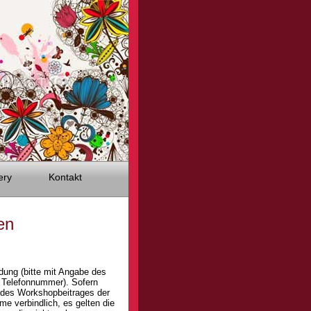
ery
Kontakt
en
dung (bitte mit Angabe des
 Telefonnummer). Sofern
g des Workshopbeitrages der
me verbindlich, es gelten die