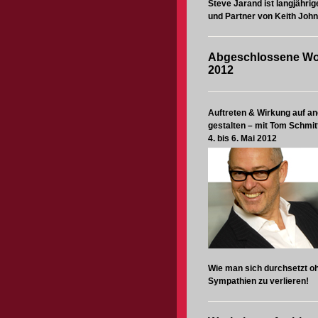
Steve Jarand ist langjährig
und Partner von Keith John
Abgeschlossene W
2012
Auftreten & Wirkung auf a
gestalten – mit Tom Schmit
4. bis 6. Mai 2012
Wie man sich durchsetzt o
Sympathien zu verlieren!